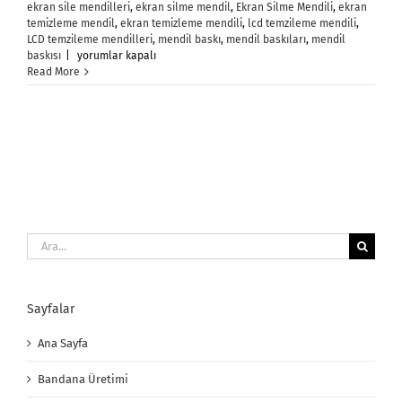
ekran sile mendilleri
,
ekran silme mendil
,
Ekran Silme Mendili
,
ekran
temizleme mendil
,
ekran temizleme mendili
,
lcd temzileme mendili
,
LCD temzileme mendilleri
,
mendil baskı
,
mendil baskıları
,
mendil
Ekran
baskısı
|
yorumlar kapalı
Silme
Read More
Mendili
için
Ara:
Sayfalar
Ana Sayfa
Bandana Üretimi