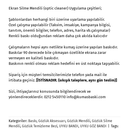
Ekran Silme Mendili (optic cleaner) Uygulama çeşitleri;
Şablonlardan herhangi biri üzerine uyarlama yapılabilir.
Özel çalışma yapılabilir (Takvim, imsakiye, kampanya bilgisi,
tanıtım, önemli bilgiler, telefon, adres, harita vb.çalışmalar)
Renkli baskı olduğundan reklam daha çok akılda kalıcıdır
Çalışmaların hepsi aynı netlikte kumaş üzerine yapılan baskıdır.
Baskılar 90 derecede bile çıkmayan özellikle ekrana zarar
vermeyen en kaliteli baskıdır.
Baskının renkli olması reklam hedefini en üst noktaya taşıyabilir.
Sipariş için müşteri temsilcilerimizle telefon yada mail ile
irtibata geçiniz.
[İSTİSNADIR. (sıkışık taleplere, aynı gün teslim)]
Sizi, ihtiyaçlarınız konusunda bilgilendirecek ve
yönlendireceklerdir. 0212 5450110 info@kumasbaski.com
Kategoriler:
Baskı
,
Gözlük Aksesuarı
,
Gözlük Mendili
,
Gözlük Silme
Mendili
,
Gözlük Temizleme Bezi
,
UYKU BANDI
,
UYKU GÖZ BANDI
|
Tags: