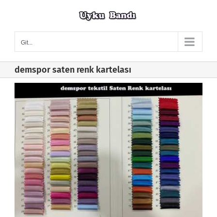
Skip
to
content
Git...
demspor saten renk kartelası