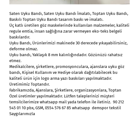
Saten Uyku Bandı, Saten Uyku Bandı İmalatı, Toptan Uyku Bandı,
Baskılı Toptan Uyku Bandı tasarım baskı ve imalatı.
Üç katlı üretilen göz maskelerinde kullanılan malzemeler, kaliteli
regule emtia, insan sağlığına zarar vermeyen eko-teks belgeli
baskılardır.
Uyku Bandı, Ürünlerimizi makinede 30 derecede yıkayabilirsiniz,
deforme olmaz.
Uyku bandı, Yaklaşık 8 mm kalınlığındadır. Gözünüzü rahatsız
etmez.
Medikalcilere, şirketlere, promosyonculara, ajanslara uyku göz
bandı, Kişisel Kullanım ve Hediye olarak dağıtılabilecek bu
kaliteli ürün için logo arma yazı baskıları yapılmaktadır.
Üretimimiz Toptandır.
Fabrikamızda, Ajanslara, Şirketlere, organizasyonlara, Toptan
Özel üretimler yapılmaktadır. Lütfen taleplerinizi müşteri
temsilcilerimize whatsapp mail yada telefon ile iletiniz. 90 212
545 01 10 pbx, GSM, 0554 576 67 85 whatsapp demspor tekstil
Saygılarımızla