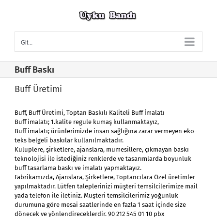
Skip
to
content
Git...
Buff Baskı
Buff Üretimi
Buff,
Buff Üretimi
, Toptan Baskılı Kaliteli Buff İmalatı
Buff imalatı
; 1.kalite regule kumaş kullanmaktayız,
Buff imalatı
; ürünlerimizde insan sağlığına zarar vermeyen eko-
teks belgeli baskılar kullanılmaktadır.
Kulüplere, şirketlere, ajanslara, mümesillere, çıkmayan baskı
teknolojisi ile istediğiniz renklerde ve tasarımlarda boyunluk
buff tasarlama baskı ve imalatı yapmaktayız.
Fabrikamızda, Ajanslara, Şirketlere, Toptancılara Özel üretimler
yapılmaktadır. Lütfen taleplerinizi müşteri temsilcilerimize mail
yada telefon ile iletiniz. Müşteri temsilcilerimiz yoğunluk
durumuna göre mesai saatlerinde en fazla 1 saat içinde size
dönecek ve yönlendireceklerdir. 90 212 545 01 10 pbx