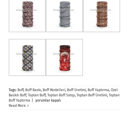
Tags:
Buff
,
Buff Baskı
,
Buff Modelleri
,
Buff Üretimi
,
Buff Yaptırma
,
Özel
Baskılı Buff
,
Toptan Buff
,
Toptan Buff Satışı
,
Toptan Buff Üretimi
,
Toptan
Buff
Buff Yaptırma
|
yorumlar kapalı
Üretimi
Read More
için