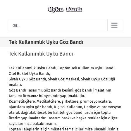
Skip
to
content
Git...
Tek Kullanımlık Uyku Göz Bandı
Tek Kullanımlık Uyku Bandı
Tek Kullanımlık Uyku Bandı
, Toptan Tek Kullanım Uyku Bandı,
Otel Buklet Uyku Bandı,
Siyah Uyku Göz Bandı
, Siyah Göz Maskesi, Siyah Uyku Gözlüğü
imalatı.
Göz Bandı
Tasarımı, Göz Bandı kesimi, göz bandı imalatının
tamamı firmamız bünyesinde yapılmaktadır.
Kozmetikçilere, Medikalcilere, şirketlere, promosyonculara,
ajanslara uyku göz bandı, Kişisel Kullanım, Hediye ve promosyon
olarak dağıtılabilecek bu kaliteli göz bandı ürün için toplu
üretim yapılmaktadır. Tasarım baskı ve başka renkler için diğer
sayfalarımıza bakabilirsiniz.
Toptan Talepleriniz için müşteri temsilcilerimize ulaşabilirsiniz.