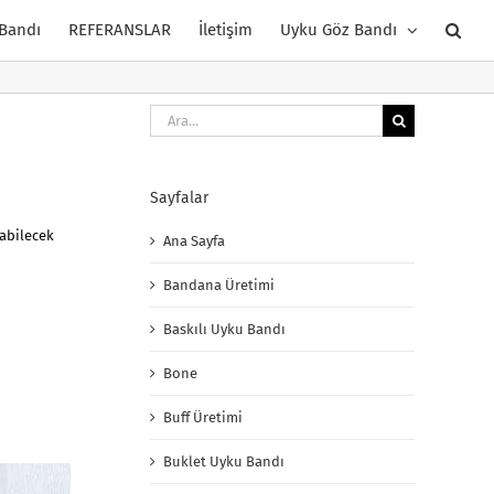
 Bandı
REFERANSLAR
İletişim
Uyku Göz Bandı
Ara:
Sayfalar
labilecek
Ana Sayfa
Bandana Üretimi
Baskılı Uyku Bandı
Bone
Buff Üretimi
Buklet Uyku Bandı