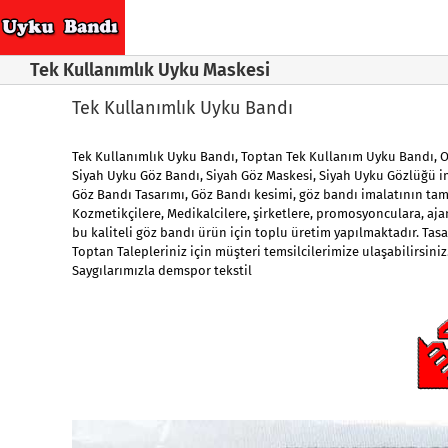
Skip
to
content
Tek Kullanımlık Uyku Maskesi
Tek Kullanımlık Uyku Bandı
Tek Kullanımlık Uyku Bandı
, Toptan Tek Kullanım Uyku Bandı, O
Siyah Uyku Göz Bandı
, Siyah Göz Maskesi, Siyah Uyku Gözlüğü i
Göz Bandı
Tasarımı, Göz Bandı kesimi, göz bandı imalatının ta
Kozmetikçilere, Medikalcilere, şirketlere, promosyonculara, aj
bu kaliteli göz bandı ürün için toplu üretim yapılmaktadır. Tasa
Toptan Talepleriniz için müşteri temsilcilerimize ulaşabilirsini
Saygılarımızla demspor tekstil