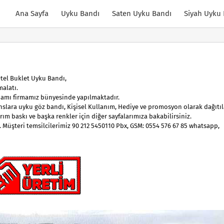
Ana Sayfa
Uyku Bandı
Saten Uyku Bandı
Siyah Uyku
tel Buklet Uyku Bandı,
malatı.
mamı firmamız bünyesinde yapılmaktadır.
anslara uyku göz bandı, Kişisel Kullanım, Hediye ve promosyon olarak dağıtı
rım baskı ve başka renkler için diğer sayfalarımıza bakabilirsiniz.
z. Müşteri temsilcilerimiz 90 212 5450110 Pbx, GSM: 0554 576 67 85 whatsapp,