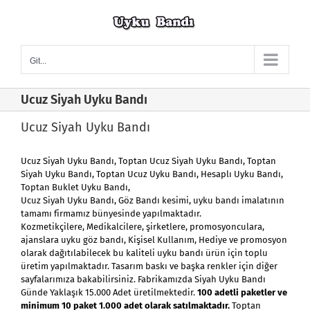
Skip
to
content
Git...
Ucuz Siyah Uyku Bandı
Ucuz Siyah Uyku Bandı
Ucuz Siyah Uyku Bandı
, Toptan Ucuz Siyah Uyku Bandı, Toptan
Siyah Uyku Bandı
,
Toptan Ucuz Uyku Bandı
,
Hesaplı Uyku Bandı
,
Toptan Buklet Uyku Bandı,
Ucuz Siyah Uyku Bandı, Göz Bandı kesimi, uyku bandı imalatının
tamamı firmamız bünyesinde yapılmaktadır.
Kozmetikçilere, Medikalcilere, şirketlere, promosyonculara,
ajanslara uyku göz bandı, Kişisel Kullanım, Hediye ve promosyon
olarak dağıtılabilecek bu kaliteli uyku bandı ürün için toplu
üretim yapılmaktadır. Tasarım baskı ve başka renkler için diğer
sayfalarımıza bakabilirsiniz. Fabrikamızda Siyah Uyku Bandı
Günde Yaklaşık 15.000 Adet üretilmektedir.
100 adetli paketler ve
minimum 10 paket 1.000 adet olarak satılmaktadır.
Toptan