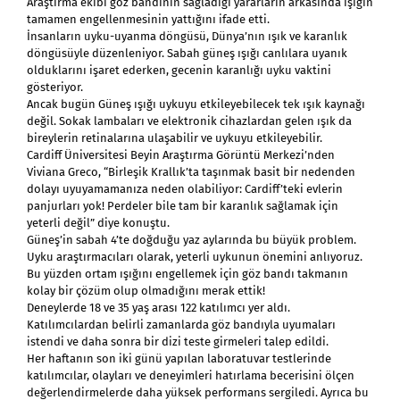
Araştırma ekibi göz bandının sağladığı yararların arkasında ışığın
tamamen engellenmesinin yattığını ifade etti.
İnsanların uyku-uyanma döngüsü, Dünya’nın ışık ve karanlık
döngüsüyle düzenleniyor. Sabah güneş ışığı canlılara uyanık
olduklarını işaret ederken, gecenin karanlığı uyku vaktini
gösteriyor.
Ancak bugün Güneş ışığı uykuyu etkileyebilecek tek ışık kaynağı
değil. Sokak lambaları ve elektronik cihazlardan gelen ışık da
bireylerin retinalarına ulaşabilir ve uykuyu etkileyebilir.
Cardiff Üniversitesi Beyin Araştırma Görüntü Merkezi’nden
Viviana Greco, “Birleşik Krallık’ta taşınmak basit bir nedenden
dolayı uyuyamamanıza neden olabiliyor: Cardiff’teki evlerin
panjurları yok! Perdeler bile tam bir karanlık sağlamak için
yeterli değil” diye konuştu.
Güneş’in sabah 4’te doğduğu yaz aylarında bu büyük problem.
Uyku araştırmacıları olarak, yeterli uykunun önemini anlıyoruz.
Bu yüzden ortam ışığını engellemek için göz bandı takmanın
kolay bir çözüm olup olmadığını merak ettik!
Deneylerde 18 ve 35 yaş arası 122 katılımcı yer aldı.
Katılımcılardan belirli zamanlarda göz bandıyla uyumaları
istendi ve daha sonra bir dizi teste girmeleri talep edildi.
Her haftanın son iki günü yapılan laboratuvar testlerinde
katılımcılar, olayları ve deneyimleri hatırlama becerisini ölçen
değerlendirmelerde daha yüksek performans sergiledi. Ayrıca bu