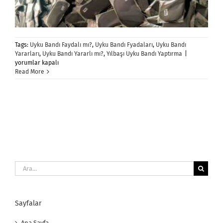
Tags:
Uyku Bandı Faydalı mı?
,
Uyku Bandı Fyadaları
,
Uyku Bandı
Uyku
Yararları
,
Uyku Bandı Yararlı mı?
,
Yılbaşı Uyku Bandı Yaptırma
|
Bandı
yorumlar kapalı
Yararlı
Read More
mı?
için
Ara:
Sayfalar
Ana Sayfa