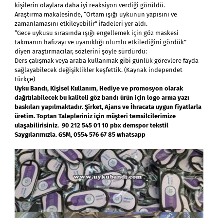
kişilerin olaylara daha iyi reaksiyon verdiği görüldü.
Araştırma makalesinde, “Ortam ışığı uykunun yapısını ve
zamanlamasını etkileyebilir” ifadeleri yer aldı.
“Gece uykusu sırasında ışığı engellemek için göz maskesi
takmanın hafızayı ve uyanıklığı olumlu etkilediğini gördük”
diyen araştırmacılar, sözlerini şöyle sürdürdü:
Ders çalışmak veya araba kullanmak gibi günlük görevlere fayda
sağlayabilecek değişiklikler keşfettik. (Kaynak independet
türkçe)
Uyku Bandı, Kişisel Kullanım, Hediye ve promosyon olarak
dağıtılabilecek bu kaliteli göz bandı ürün için logo arma yazı
baskıları yapılmaktadır.
Şirket, Ajans ve İhracata uygun fiyatlarla
üretim. Toptan Talepleriniz için müşteri temsilcilerimize
ulaşabilirisiniz. 90 212 545 01 10 pbx demspor tekstil
Saygılarımızla. GSM, 0554 576 67 85 whatsapp