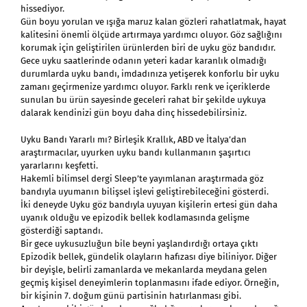
hissediyor.
Gün boyu yorulan ve ışığa maruz kalan gözleri rahatlatmak, hayat
kalitesini önemli ölçüde artırmaya yardımcı oluyor. Göz sağlığını
korumak için geliştirilen ürünlerden biri de uyku göz bandıdır.
Gece uyku saatlerinde odanın yeteri kadar karanlık olmadığı
durumlarda uyku bandı, imdadınıza yetişerek konforlu bir uyku
zamanı geçirmenize yardımcı oluyor. Farklı renk ve içeriklerde
sunulan bu ürün sayesinde geceleri rahat bir şekilde uykuya
dalarak kendinizi gün boyu daha dinç hissedebilirsiniz.
Uyku Bandı
Yararlı mı? Birleşik Krallık, ABD ve İtalya’dan
araştırmacılar, uyurken uyku bandı kullanmanın şaşırtıcı
yararlarını keşfetti.
Hakemli bilimsel dergi Sleep’te yayımlanan araştırmada göz
bandıyla uyumanın bilişsel işlevi geliştirebileceğini gösterdi.
İki deneyde Uyku göz bandıyla uyuyan kişilerin ertesi gün daha
uyanık olduğu ve epizodik bellek kodlamasında gelişme
gösterdiği saptandı.
Bir gece uykusuzluğun bile beyni yaşlandırdığı ortaya çıktı
Epizodik bellek, gündelik olayların hafızası diye biliniyor. Diğer
bir deyişle, belirli zamanlarda ve mekanlarda meydana gelen
geçmiş kişisel deneyimlerin toplanmasını ifade ediyor. Örneğin,
bir kişinin 7. doğum günü partisinin hatırlanması gibi.