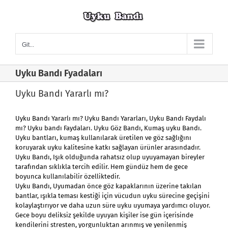
Skip
to
content
Git...
Uyku Bandı Fyadaları
Uyku Bandı Yararlı mı?
Uyku Bandı
Yararlı mı? Uyku Bandı Yararları, Uyku Bandı Faydalı
mı? Uyku bandı Faydaları. Uyku Göz Bandı, Kumaş uyku Bandı.
Uyku bantları, kumaş kullanılarak üretilen ve göz sağlığını
koruyarak uyku kalitesine katkı sağlayan ürünler arasındadır.
Uyku Bandı, Işık olduğunda rahatsız olup uyuyamayan bireyler
tarafından sıklıkla tercih edilir. Hem gündüz hem de gece
boyunca kullanılabilir özelliktedir.
Uyku Bandı
, Uyumadan önce göz kapaklarının üzerine takılan
bantlar, ışıkla teması kestiği için vücudun uyku sürecine geçişini
kolaylaştırıyor ve daha uzun süre uyku uyumaya yardımcı oluyor.
Gece boyu deliksiz şekilde uyuyan kişiler ise gün içerisinde
kendilerini stresten, yorgunluktan arınmış ve yenilenmiş