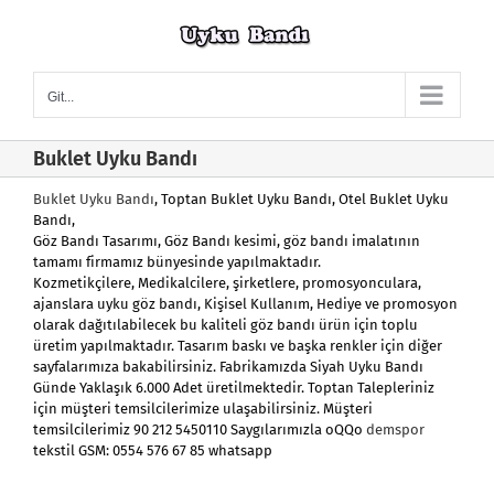
Skip
to
content
Git...
Buklet Uyku Bandı
Buklet Uyku Bandı
, Toptan Buklet Uyku Bandı, Otel Buklet Uyku
Bandı,
Göz Bandı Tasarımı, Göz Bandı kesimi, göz bandı imalatının
tamamı firmamız bünyesinde yapılmaktadır.
Kozmetikçilere, Medikalcilere, şirketlere, promosyonculara,
ajanslara uyku göz bandı, Kişisel Kullanım, Hediye ve promosyon
olarak dağıtılabilecek bu kaliteli göz bandı ürün için toplu
üretim yapılmaktadır. Tasarım baskı ve başka renkler için diğer
sayfalarımıza bakabilirsiniz. Fabrikamızda Siyah Uyku Bandı
Günde Yaklaşık 6.000 Adet üretilmektedir. Toptan Talepleriniz
için müşteri temsilcilerimize ulaşabilirsiniz. Müşteri
temsilcilerimiz 90 212 5450110 Saygılarımızla oQQo
demspor
tekstil GSM: 0554 576 67 85 whatsapp