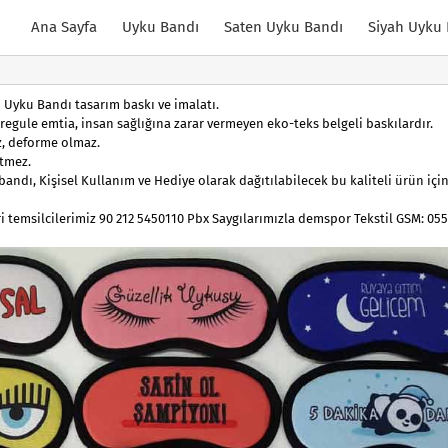
Ana Sayfa
Uyku Bandı
Saten Uyku Bandı
Siyah Uyku
 Uyku Bandı tasarım baskı ve imalatı.
regule emtia, insan sağlığına zarar vermeyen eko-teks belgeli baskılardır.
z, deforme olmaz.
tmez.
bandı, Kişisel Kullanım ve Hediye olarak dağıtılabilecek bu kaliteli ürün içi
eri temsilcilerimiz 90 212 5450110 Pbx Saygılarımızla demspor Tekstil GSM: 055