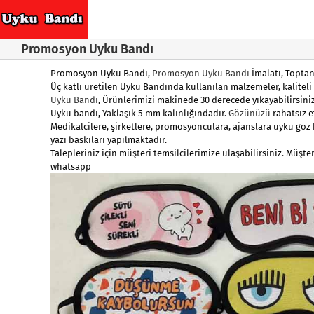
Skip
to
content
Promosyon Uyku Bandı
Promosyon Uyku Bandı
,
Promosyon Uyku Bandı
İmalatı, Toptan
Üç katlı üretilen Uyku Bandında kullanılan malzemeler, kaliteli 
Uyku Bandı
, Ürünlerimizi makinede 30 derecede yıkayabilirsini
Uyku bandı, Yaklaşık 5 mm kalınlığındadır.
Gözünüzü
rahatsız e
Medikalcilere, şirketlere, promosyonculara, ajanslara uyku göz 
yazı baskıları yapılmaktadır.
Talepleriniz için müşteri temsilcilerimize ulaşabilirsiniz. Müşt
whatsapp