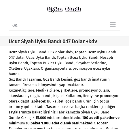
Skip
to
content
Git...
Ucuz Siyah Uyku Bandı 0.17 Dolar +kdv
Ucuz Siyah Uyku Bandı 0.17 dolar +kdv
, Toptan Ucuz Uyku Bandı
0.17 dolar,
Ucuz Uyku Bandı
,
Toptan Ucuz Uyku Bandı
,
Hesaplı
Uyku Bandı
, Toptan Buklet Uyku Bandı, Seyahat Setlerine,
Otellere, Uçaklara, Organizasyonlara, promosyon ucuz uyku
bandı.
Göz Bandı Tasarımı, Göz Bandı kesimi, göz bandı imalatının
tamamı firmamız bünyesinde yapılmaktadır.
Kozmetikçilere, Medikalcilere, şirketlere, promosyonculara,
ajanslara uyku göz bandı, Kişisel Kullanım, Hediye ve promosyon
olarak dağıtılabilecek bu kaliteli göz bandı ürün için toplu
üretim yapılmaktadır. Tasarım baskı ve başka renkler için diğer
sayfalarımıza bakabilirsiniz. Fabrikamızda Siyah Uyku Bandı
Günde Yaklaşık 15.000 Adet üretilmektedir.
100 adetli paketler ve
minimum 10 paket 1.000 adet olarak satılmaktadır.
Toptan
Talepleriniz için müşteri temsilcilerimize ulaşabilirsiniz. Müşteri