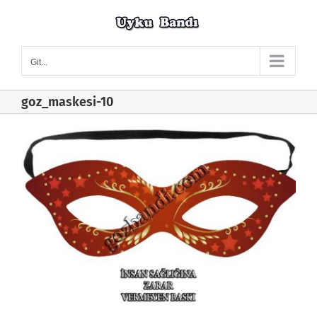
Skip
to
content
Git...
goz_maskesi-10