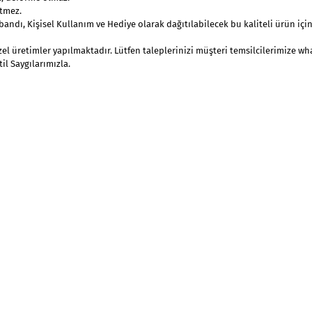
etmez.
bandı, Kişisel Kullanım ve Hediye olarak dağıtılabilecek bu kaliteli ürün içi
zel üretimler yapılmaktadır. Lütfen taleplerinizi müşteri temsilcilerimize w
il Saygılarımızla.