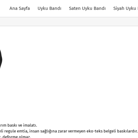
Ana Sayfa
Uyku Bandı
Saten Uyku Bandı
Siyah Uyku
rım baskı ve imalatı.
li regule emtia, insan sağlığına zarar vermeyen eko-teks belgeli baskılardır.
z, deforme olmaz.