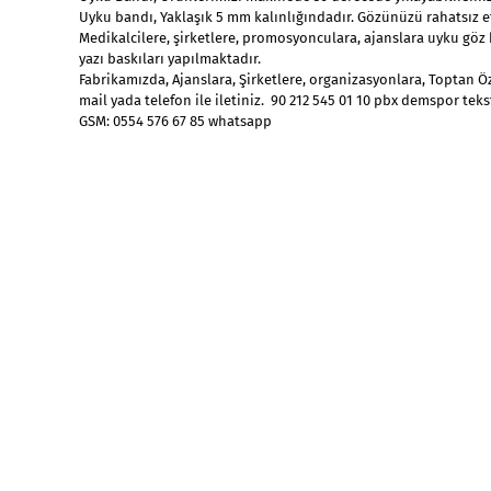
Uyku bandı, Yaklaşık 5 mm kalınlığındadır. Gözünüzü rahatsız 
Medikalcilere, şirketlere, promosyonculara, ajanslara uyku göz 
yazı baskıları yapılmaktadır.
Fabrikamızda, Ajanslara, Şirketlere, organizasyonlara, Toptan Ö
mail yada telefon ile iletiniz. 90 212 545 01 10 pbx demspor tekst
GSM: 0554 576 67 85 whatsapp