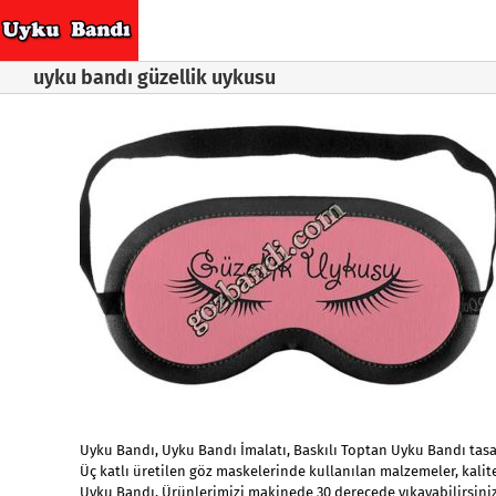
Skip
to
content
uyku bandı güzellik uykusu
Uyku Bandı, Uyku Bandı İmalatı, Baskılı Toptan Uyku Bandı tasa
Üç katlı üretilen göz maskelerinde kullanılan malzemeler, kalite
Uyku Bandı, Ürünlerimizi makinede 30 derecede yıkayabilirsini