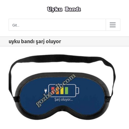
Skip
to
content
Git...
uyku bandı şarj oluyor