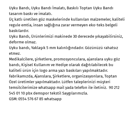
Uyku Bandı, Uyku Bandı İmalatı, Baskılı Toptan Uyku Bandı
tasarım baskı ve imalatı.
Üç katlı üretilen göz maskelerinde kullanılan malzemeler, kaliteli
regule emtia, insan sağlığına zarar vermeyen eko-teks belgeli
baskılardır.
Uyku Bandı, Ürünlerimizi makinede 30 derecede yıkayabilirsiniz,
deforme olmaz.
Uyku bandı, Yaklaşık 5 mm kalınlığındadır. Gözünüzü rahatsız
etmez.
Medikalcilere, şirketlere, promosyonculara, ajanslara uyku göz
bandı, Kişisel Kullanım ve Hediye olarak dağıtılabilecek bu
kaliteli ürün için logo arma yazı baskıları yapılmaktadır.
Fabrikamızda, Ajanslara, Şirketlere, organizasyonlara, Toptan
Özel üretimler yapılmaktadır. Lütfen taleplerinizi müşteri
temsilcilerimize whatsapp mail yada telefon ile iletiniz. 90 212
545 01 10 pbx demspor tekstil Saygılarımızla.
GSM: 0554 576 67 85 whatsapp