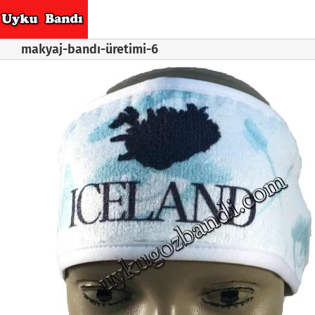
Skip
to
content
makyaj-bandı-üretimi-6