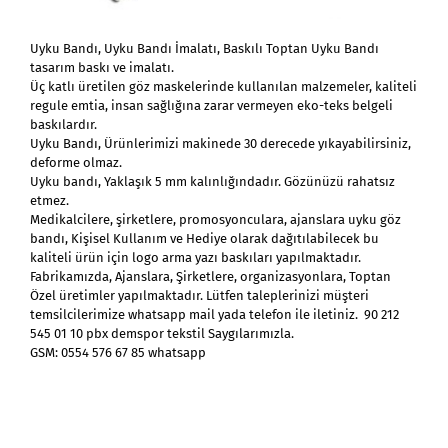
Uyku Bandı, Uyku Bandı İmalatı, Baskılı Toptan Uyku Bandı
tasarım baskı ve imalatı.
Üç katlı üretilen göz maskelerinde kullanılan malzemeler, kaliteli
regule emtia, insan sağlığına zarar vermeyen eko-teks belgeli
baskılardır.
Uyku Bandı, Ürünlerimizi makinede 30 derecede yıkayabilirsiniz,
deforme olmaz.
Uyku bandı, Yaklaşık 5 mm kalınlığındadır. Gözünüzü rahatsız
etmez.
Medikalcilere, şirketlere, promosyonculara, ajanslara uyku göz
bandı, Kişisel Kullanım ve Hediye olarak dağıtılabilecek bu
kaliteli ürün için logo arma yazı baskıları yapılmaktadır.
Fabrikamızda, Ajanslara, Şirketlere, organizasyonlara, Toptan
Özel üretimler yapılmaktadır. Lütfen taleplerinizi müşteri
temsilcilerimize whatsapp mail yada telefon ile iletiniz. 90 212
545 01 10 pbx demspor tekstil Saygılarımızla.
GSM: 0554 576 67 85 whatsapp