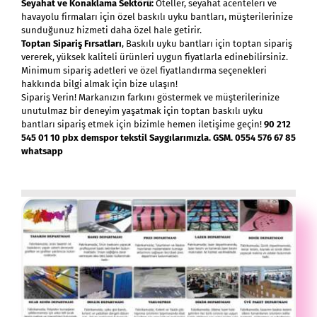
Seyahat ve Konaklama Sektörü:
Oteller, seyahat acenteleri ve
havayolu firmaları için özel baskılı uyku bantları, müşterilerinize
sunduğunuz hizmeti daha özel hale getirir.
Toptan Sipariş Fırsatları
, Baskılı uyku bantları için toptan sipariş
vererek, yüksek kaliteli ürünleri uygun fiyatlarla edinebilirsiniz.
Minimum sipariş adetleri ve özel fiyatlandırma seçenekleri
hakkında bilgi almak için bize ulaşın!
Sipariş Verin! Markanızın farkını göstermek ve müşterilerinize
unutulmaz bir deneyim yaşatmak için toptan baskılı uyku
bantları sipariş etmek için bizimle hemen iletişime geçin!
90 212
545 01 10 pbx demspor tekstil Saygılarımızla. GSM. 0554 576 67 85
whatsapp