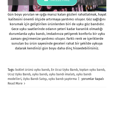
Gün boyu yorulan ve ışığa maruz kalan gözleri rahatlatmak, hayat
kalitesini önemli ölçüde artırmaya yardımcı oluyor. Göz sağlığını
korumak için geliştirilen ürünlerden biri de uyku göz bandıdır.
Gece uyku saatlerinde odanın yeteri kadar karanlık olmadığı
durumlarda uyku bandı, imdadınıza yetişerek konforlu bir uyku
zamanı geçirmenize yardımcı oluyor. Farklı renk ve içeriklerde
sunulan bu ürün sayesinde geceleri rahat bir şekilde uykuya
dalarak kendinizi gün boyu daha dinç hissedebilirsiniz.
Tags:
buklet ürünü uyku bandı
,
En Ucuz Uyku Bandı
,
toptan uyku bandı
,
Ucuz Uyku Bandı
,
uyku bandı
,
uyku bandı imalatı
,
uyku bandı
Ana
modelleri
,
Uyku Bandı Satışı
,
uyku bandı yaptırma
|
yorumlar kapalı
Sayfa
Read More
için