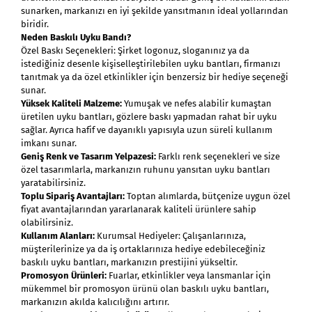
sunarken, markanızı en iyi şekilde yansıtmanın ideal yollarından
biridir.
Neden Baskılı Uyku Bandı?
Özel Baskı Seçenekleri: Şirket logonuz, sloganınız ya da
istediğiniz desenle kişiselleştirilebilen uyku bantları, firmanızı
tanıtmak ya da özel etkinlikler için benzersiz bir hediye seçeneği
sunar.
Yüksek Kaliteli Malzeme:
Yumuşak ve nefes alabilir kumaştan
üretilen uyku bantları, gözlere baskı yapmadan rahat bir uyku
sağlar. Ayrıca hafif ve dayanıklı yapısıyla uzun süreli kullanım
imkanı sunar.
Geniş Renk ve Tasarım Yelpazesi:
Farklı renk seçenekleri ve size
özel tasarımlarla, markanızın ruhunu yansıtan uyku bantları
yaratabilirsiniz.
Toplu Sipariş Avantajları:
Toptan alımlarda, bütçenize uygun özel
fiyat avantajlarından yararlanarak kaliteli ürünlere sahip
olabilirsiniz.
Kullanım Alanları:
Kurumsal Hediyeler: Çalışanlarınıza,
müşterilerinize ya da iş ortaklarınıza hediye edebileceğiniz
baskılı uyku bantları, markanızın prestijini yükseltir.
Promosyon Ürünleri:
Fuarlar, etkinlikler veya lansmanlar için
mükemmel bir promosyon ürünü olan baskılı uyku bantları,
markanızın akılda kalıcılığını artırır.