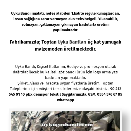
Uyku Bandı imalatı
, nefes alabilen 1.kalite regule kumaşlardan,
insan sağlığına zarar vermeyen eko-teks belgeli. Yıkanabilir,
solmayan, çatlamayan çıkmayan baskılarla üretimi
yapılmaktadır.
Fabrikamızda;
Toptan
Uyku Bantları
üç kat yumuşak
malzemeden üretilmektedir.
Uyku Bandı,
Kişisel Kullanım, Hediye ve promosyon olarak
dağıtılabilecek bu kaliteli göz bandı ürün için logo arma yazı
baskıları yapılmaktadır.
Şirket, Ajans ve İhracata uygun fiyatlarla üretim. Toptan
Talepleriniz için müşteri temsilcilerimize ulaşabilirisiniz.
90 212
545 01 10 pbx demspor tekstil Saygılarımızla. GSM, 0554 576 67 85
whatsapp