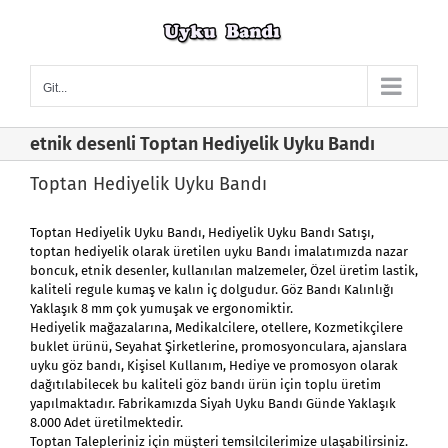
Skip
to
content
Git...
etnik desenli Toptan Hediyelik Uyku Bandı
Toptan Hediyelik Uyku Bandı
Toptan Hediyelik Uyku Bandı
,
Hediyelik Uyku Bandı Satışı
,
toptan hediyelik
olarak üretilen uyku Bandı imalatımızda nazar
boncuk, etnik desenler, kullanılan malzemeler, Özel üretim lastik,
kaliteli regule kumaş ve kalın iç dolgudur. Göz Bandı Kalınlığı
Yaklaşık 8 mm çok yumuşak ve ergonomiktir.
Hediyelik mağazalarına, Medikalcilere, otellere, Kozmetikçilere
buklet ürünü, Seyahat Şirketlerine, promosyonculara, ajanslara
uyku göz bandı, Kişisel Kullanım, Hediye ve promosyon olarak
dağıtılabilecek bu kaliteli göz bandı ürün için toplu üretim
yapılmaktadır. Fabrikamızda Siyah Uyku Bandı Günde Yaklaşık
8.000 Adet üretilmektedir.
Toptan Talepleriniz için müşteri temsilcilerimize ulaşabilirsiniz.