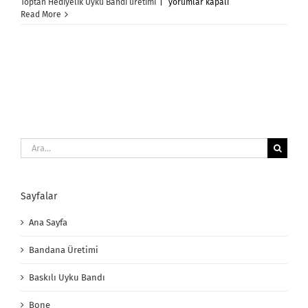
Toptan
Toptan Hediyelik Uyku Bandı üretimi
|
yorumlar kapalı
Hediyelik
Read More
Uyku
Bandı
için
Ara:
Sayfalar
Ana Sayfa
Bandana Üretimi
Baskılı Uyku Bandı
Bone