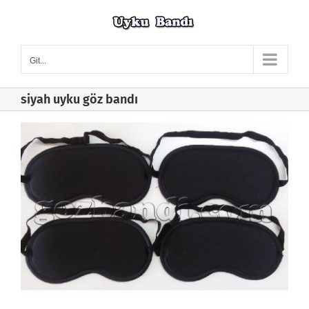
Skip
to
content
Git...
siyah uyku göz bandı