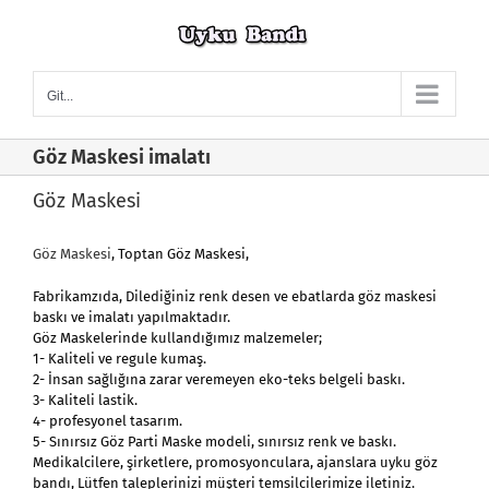
Skip
to
content
Git...
Göz Maskesi imalatı
Göz Maskesi
Göz Maskesi
, Toptan Göz Maskesi,
Fabrikamzıda, Dilediğiniz renk desen ve ebatlarda göz maskesi
baskı ve imalatı yapılmaktadır.
Göz Maskelerinde kullandığımız malzemeler;
1- Kaliteli ve regule kumaş.
2- İnsan sağlığına zarar veremeyen eko-teks belgeli baskı.
3- Kaliteli lastik.
4- profesyonel tasarım.
5- Sınırsız Göz Parti Maske modeli, sınırsız renk ve baskı.
Medikalcilere, şirketlere, promosyonculara, ajanslara uyku göz
bandı, Lütfen taleplerinizi müşteri temsilcilerimize iletiniz.