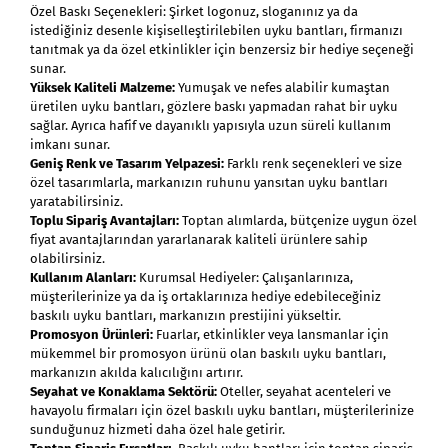
Özel Baskı Seçenekleri: Şirket logonuz, sloganınız ya da
istediğiniz desenle kişiselleştirilebilen uyku bantları, firmanızı
tanıtmak ya da özel etkinlikler için benzersiz bir hediye seçeneği
sunar.
Yüksek Kaliteli Malzeme:
Yumuşak ve nefes alabilir kumaştan
üretilen uyku bantları, gözlere baskı yapmadan rahat bir uyku
sağlar. Ayrıca hafif ve dayanıklı yapısıyla uzun süreli kullanım
imkanı sunar.
Geniş Renk ve Tasarım Yelpazesi:
Farklı renk seçenekleri ve size
özel tasarımlarla, markanızın ruhunu yansıtan uyku bantları
yaratabilirsiniz.
Toplu Sipariş Avantajları:
Toptan alımlarda, bütçenize uygun özel
fiyat avantajlarından yararlanarak kaliteli ürünlere sahip
olabilirsiniz.
Kullanım Alanları:
Kurumsal Hediyeler: Çalışanlarınıza,
müşterilerinize ya da iş ortaklarınıza hediye edebileceğiniz
baskılı uyku bantları, markanızın prestijini yükseltir.
Promosyon Ürünleri:
Fuarlar, etkinlikler veya lansmanlar için
mükemmel bir promosyon ürünü olan baskılı uyku bantları,
markanızın akılda kalıcılığını artırır.
Seyahat ve Konaklama Sektörü:
Oteller, seyahat acenteleri ve
havayolu firmaları için özel baskılı uyku bantları, müşterilerinize
sunduğunuz hizmeti daha özel hale getirir.