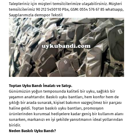
Talepleriniz için müşteri temsilcilerimize ulaşabilirsiniz. Müşteri
temsilcilerimiz 90 212 5450110 Pbx, GSM: 0554 576 67 85 whatsapp,
Saygılarımızla demspor Tekstil
Toptan Uyku Bandı İmalatı ve Satışı.
Günümüzün yoğun temposunda kaliteli bir uyku, sağlıklı bir
yaşamın anahtarıdır. Baskılı uyku bantları, hem konfor hem de
şıklığı bir arada sunarak, kişisel bakımın vazgeçilmez bir parçası
haline geldi. Toptan baskılı uyku bantları, promosyon
ürünlerinden kurumsal hediyelere kadar geniş bir kullanım alanı
sunarken, markanızı en iyi şekilde yansıtmanın ideal yollarından
biridir.
Neden Baskılı Uyku Bandı?