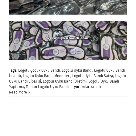
Tags:
Logolu Çocuk Uyku Bandı
,
Logolu Uyku Bandı
,
Logolu Uyku Bandı
İmalatı
,
Logolu Uyku Bandı Modelleri
,
Logolu Uyku Bandı Satışı
,
Logolu
Uyku Bandı Siparişi
,
Logolu Uyku Bandı Üretimi
,
Logolu Uyku Bandı
Logolu
Yaptırma
,
Toptan Logolu Uyku Bandı
|
yorumlar kapalı
Uyku
Read More
Bandı
için