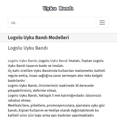
Skip
to
content
Git...
Logolu Uyku Bandı Modelleri
Logolu Uyku Bandı
Logolu Uyku Bandı
, Logolu
Uyku Bandı
İmalatı, Toptan Logolu
Uyku Bandı tasarım baskı ve imalatı.
Üç katlı üretilen Uyku Bandında kullanılan malzemeler, kaliteli
regule emtia, insan sağlığına zarar vermeyen eko-teks belgeli
baskılardır.
Logolu Uyku Bandı
, Ürünlerimizi makinede 30 derecede
yıkayabilirsiniz, deforme olmaz.
Logolu Uyku Bandı, Yaklaşık 5 mm kalınlığındadır. Gözünüzü
rahatsız etmez.
Medikalcilere, şirketlere, promosyonculara, ajanslara uyku göz
bandı, Kişisel Kullanım ve Hediye olarak dağıtılabilecek bu
kaliteli ürün için logo arma yazı baskıları yapılmaktadır.