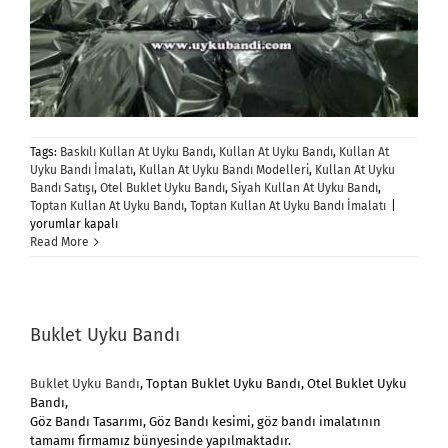
Tags:
Baskılı Kullan At Uyku Bandı
,
Kullan At Uyku Bandı
,
Kullan At
Uyku Bandı İmalatı
,
Kullan At Uyku Bandı Modelleri
,
Kullan At Uyku
Bandı Satışı
,
Otel Buklet Uyku Bandı
,
Siyah Kullan At Uyku Bandı
,
Kullan
Toptan Kullan At Uyku Bandı
,
Toptan Kullan At Uyku Bandı İmalatı
|
At
yorumlar kapalı
Uyku
Read More
Bandı
için
Buklet Uyku Bandı
Buklet Uyku Bandı
, Toptan Buklet Uyku Bandı, Otel Buklet Uyku
Bandı,
Göz Bandı Tasarımı, Göz Bandı kesimi, göz bandı imalatının
tamamı firmamız bünyesinde yapılmaktadır.