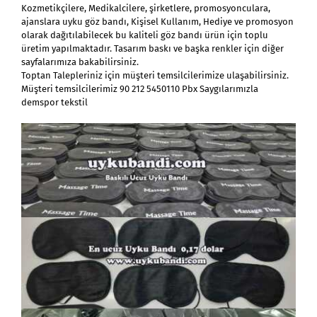
Kozmetikçilere, Medikalcilere, şirketlere, promosyonculara,
ajanslara uyku göz bandı, Kişisel Kullanım, Hediye ve promosyon
olarak dağıtılabilecek bu kaliteli göz bandı ürün için toplu
üretim yapılmaktadır. Tasarım baskı ve başka renkler için diğer
sayfalarımıza bakabilirsiniz.
Toptan Talepleriniz için müşteri temsilcilerimize ulaşabilirsiniz.
Müşteri temsilcilerimiz 90 212 5450110 Pbx Saygılarımızla
demspor tekstil