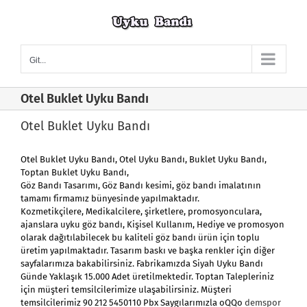
Skip
to
content
Git...
Otel Buklet Uyku Bandı
Otel Buklet Uyku Bandı
Otel Buklet Uyku Bandı
,
Otel Uyku Bandı
,
Buklet Uyku Bandı
,
Toptan Buklet Uyku Bandı,
Göz Bandı Tasarımı, Göz Bandı kesimi, göz bandı imalatının
tamamı firmamız bünyesinde yapılmaktadır.
Kozmetikçilere, Medikalcilere, şirketlere, promosyonculara,
ajanslara uyku göz bandı, Kişisel Kullanım, Hediye ve promosyon
olarak dağıtılabilecek bu kaliteli göz bandı ürün için toplu
üretim yapılmaktadır. Tasarım baskı ve başka renkler için diğer
sayfalarımıza bakabilirsiniz. Fabrikamızda Siyah Uyku Bandı
Günde Yaklaşık 15.000 Adet üretilmektedir. Toptan Talepleriniz
için müşteri temsilcilerimize ulaşabilirsiniz. Müşteri
temsilcilerimiz 90 212 5450110 Pbx Saygılarımızla oQQo
demspor