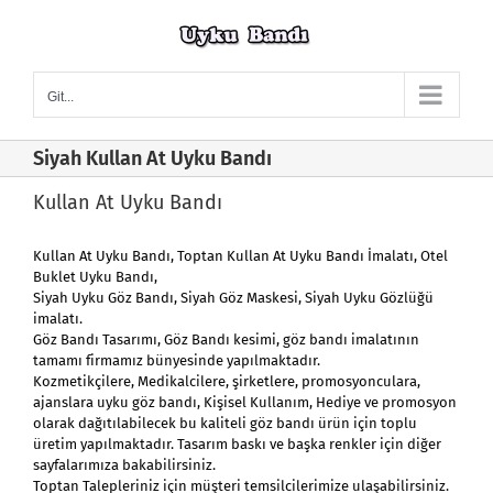
Skip
to
content
Git...
Siyah Kullan At Uyku Bandı
Kullan At Uyku Bandı
Kullan At Uyku Bandı
, Toptan
Kullan At Uyku Bandı
İmalatı, Otel
Buklet Uyku Bandı,
Siyah Uyku Göz Bandı, Siyah Göz Maskesi, Siyah Uyku Gözlüğü
imalatı.
Göz Bandı Tasarımı, Göz Bandı kesimi, göz bandı imalatının
tamamı firmamız bünyesinde yapılmaktadır.
Kozmetikçilere, Medikalcilere, şirketlere, promosyonculara,
ajanslara uyku göz bandı, Kişisel Kullanım, Hediye ve promosyon
olarak dağıtılabilecek bu kaliteli göz bandı ürün için toplu
üretim yapılmaktadır. Tasarım baskı ve başka renkler için diğer
sayfalarımıza bakabilirsiniz.
Toptan Talepleriniz için müşteri temsilcilerimize ulaşabilirsiniz.