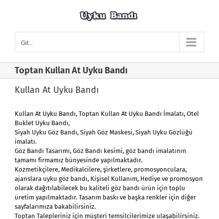
Skip
to
content
Git...
Toptan Kullan At Uyku Bandı
Kullan At Uyku Bandı
Kullan At Uyku Bandı
, Toptan
Kullan At Uyku Bandı
İmalatı, Otel
Buklet Uyku Bandı,
Siyah Uyku Göz Bandı, Siyah Göz Maskesi, Siyah Uyku Gözlüğü
imalatı.
Göz Bandı Tasarımı, Göz Bandı kesimi, göz bandı imalatının
tamamı firmamız bünyesinde yapılmaktadır.
Kozmetikçilere, Medikalcilere, şirketlere, promosyonculara,
ajanslara uyku göz bandı, Kişisel Kullanım, Hediye ve promosyon
olarak dağıtılabilecek bu kaliteli göz bandı ürün için toplu
üretim yapılmaktadır. Tasarım baskı ve başka renkler için diğer
sayfalarımıza bakabilirsiniz.
Toptan Talepleriniz için müşteri temsilcilerimize ulaşabilirsiniz.